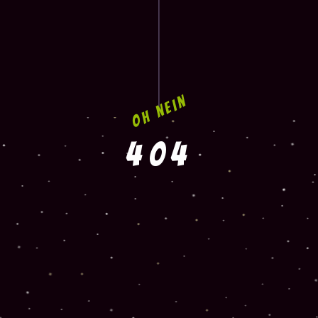
oh nein
404