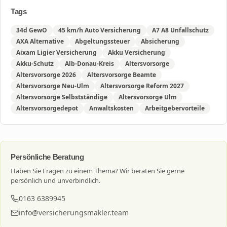
Tags
34d GewO
45 km/h Auto Versicherung
A7 A8 Unfallschutz
AXA Alternative
Abgeltungssteuer
Absicherung
Aixam Ligier Versicherung
Akku Versicherung
Akku-Schutz
Alb-Donau-Kreis
Altersvorsorge
Altersvorsorge 2026
Altersvorsorge Beamte
Altersvorsorge Neu-Ulm
Altersvorsorge Reform 2027
Altersvorsorge Selbstständige
Altersvorsorge Ulm
Altersvorsorgedepot
Anwaltskosten
Arbeitgebervorteile
Persönliche Beratung
Haben Sie Fragen zu einem Thema? Wir beraten Sie gerne
persönlich und unverbindlich.
0163 6389945
info@versicherungsmakler.team