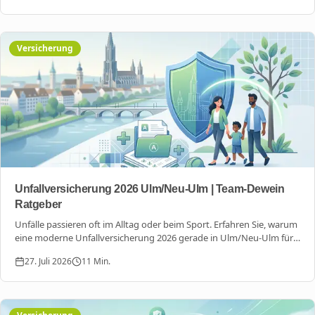
Versicherung
Unfallversicherung 2026 Ulm/Neu-Ulm | Team-Dewein
Ratgeber
Unfälle passieren oft im Alltag oder beim Sport. Erfahren Sie, warum
eine moderne Unfallversicherung 2026 gerade in Ulm/Neu-Ulm für
Ihre finanzielle Sicherheit unverzichtbar ist und wie Sie die besten
27. Juli 2026
11
Min.
Tarife finden.