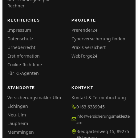
Rechner
RECHTLICHES
PROJEKTE
Impressum
Prerender24
Datenschutz
Cyberversicherung finden
Urheberrecht
Praxis versichert
Erstinformation
WebForge24
Cookie-Richtlinie
Für KI-Agenten
STANDORTE
KONTAKT
Versicherungsmakler Ulm
Kontakt & Terminbuchung
Elchingen
0163 6389945
Neu-Ulm
info@versicherungsmakler.te
am
Laupheim
Riedgartenweg 15
,
89275
Memmingen
Elchingen