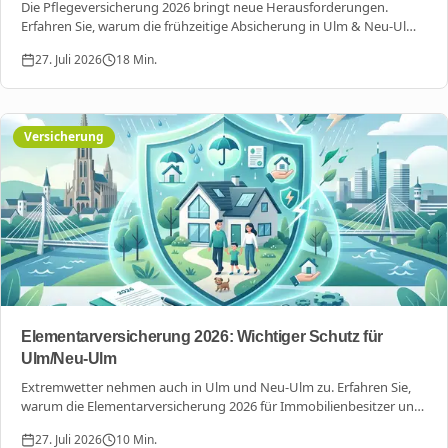
Die Pflegeversicherung 2026 bringt neue Herausforderungen.
Erfahren Sie, warum die frühzeitige Absicherung in Ulm & Neu-Ulm
jetzt entscheidend ist, um hohe Eigenanteile zu vermeiden.
27. Juli 2026
18
Min.
Versicherung
Elementarversicherung 2026: Wichtiger Schutz für
Ulm/Neu-Ulm
Extremwetter nehmen auch in Ulm und Neu-Ulm zu. Erfahren Sie,
warum die Elementarversicherung 2026 für Immobilienbesitzer und
Mieter unverzichtbar ist, um sich gegen Hochwasser und
27. Juli 2026
10
Min.
Starkregen abzusichern.