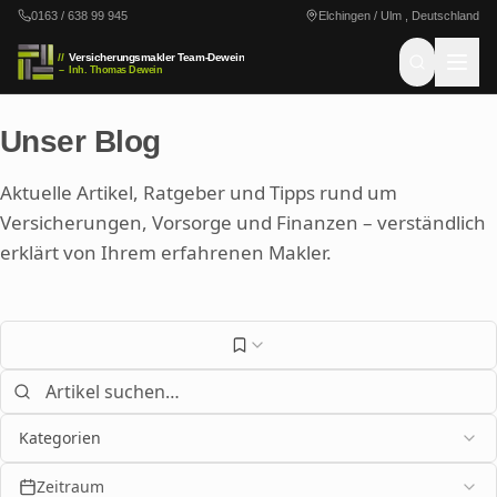
Zum Hauptinhalt springen
0163 / 638 99 945
Elchingen / Ulm , Deutschland
//
Versicherungsmakler
Team-Dewein
–
Inh. Thomas Dewein
Unser Blog
Aktuelle Artikel, Ratgeber und Tipps rund um
Versicherungen, Vorsorge und Finanzen – verständlich
erklärt von Ihrem erfahrenen Makler.
Kategorien
Zeitraum