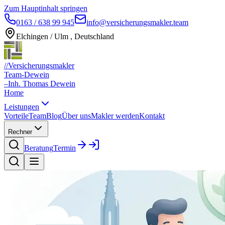
Zum Hauptinhalt springen
0163 / 638 99 945
info@versicherungsmakler.team
Elchingen / Ulm , Deutschland
//
Versicherungsmakler
Team-Dewein
–
Inh. Thomas Dewein
Home
Leistungen
Vorteile
Team
Blog
Über uns
Makler werden
Kontakt
Rechner
Beratung
Termin