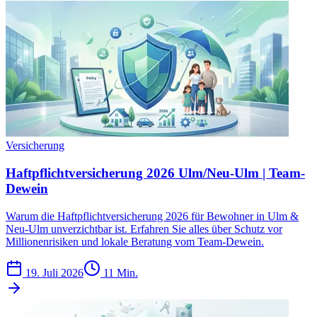
Versicherung
Haftpflichtversicherung 2026 Ulm/Neu-Ulm | Team-
Dewein
Warum die Haftpflichtversicherung 2026 für Bewohner in Ulm &
Neu-Ulm unverzichtbar ist. Erfahren Sie alles über Schutz vor
Millionenrisiken und lokale Beratung vom Team-Dewein.
19. Juli 2026
11 Min.