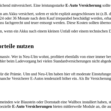
ichend mitversichert. Eine leistungsstarke
E-Auto Versicherung
sollte
n am Akku versichert, sofern er nicht explizit ausgeschlossen ist (z.B. 
 24 oder 36 Monate nach dem Kauf irreparabel beschädigt werden, erhal
s fachgerecht und teuer entsorgt werden. Diese Kosten sollten über
en, wenn ein Akku nach einem kleinen Unfall oder einem technischen De
rteile nutzen
 massiv. Wer in Neu-Ulm wohnt, profitiert ebenfalls von einer immer b
ehler beim Ladevorgang bei vielen Standardversicherungen nicht abged
 für die Prämie. Ulm und Neu-Ulm haben hier oft moderate Einstufunge
anche Versicherer E-Autos tendenziell höher ein. Als Ihr Versicherung
nden wie Blaustein oder Dornstadt eine Wallbox installiert haben, ste
pezielle
E-Auto Versicherungen
bieten mittlerweile Module an, die a