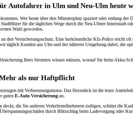
ür Autofahrer in Ulm und Neu-Ulm heute wic
ekommen. Wer heute über den Münsterplatz spaziert oder entlang der D
tadtflitzer für die täglichen Wege durch die Neu-Ulmer Innenstadt o
ur ersten Wahl geworden.
n den Versicherungsschutz. Eine herkömmliche Kfz-Police reicht oft ni
 wir täglich Kunden aus Ulm und der näheren Umgebung dabei, die op
e Absicherung Ihres Stromers wissen müssen, worauf Sie beim Akku-Sch
Mehr als nur Haftpflicht
rzeugen mit Verbrennungsmotor. Das Herzstück ist die teure Antriebsba
er guten
E-Auto Versicherung
an.
en deckt, die Sie anderen Verkehrsteilnehmern zufügen, schützt die Kas
e Überspannungsschäden durch Blitzschlag beim Ladevorgang oder Kurzs