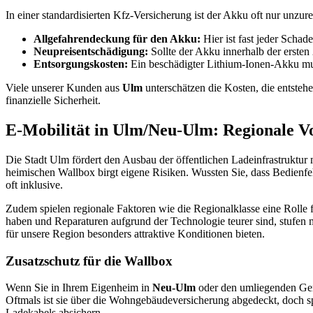
In einer standardisierten Kfz-Versicherung ist der Akku oft nur unzure
Allgefahrendeckung für den Akku:
Hier ist fast jeder Schade
Neupreisentschädigung:
Sollte der Akku innerhalb der ersten
Entsorgungskosten:
Ein beschädigter Lithium-Ionen-Akku mus
Viele unserer Kunden aus
Ulm
unterschätzen die Kosten, die entsteh
finanzielle Sicherheit.
E-Mobilität in Ulm/Neu-Ulm: Regionale Vo
Die Stadt Ulm fördert den Ausbau der öffentlichen Ladeinfrastruktur
heimischen Wallbox birgt eigene Risiken. Wussten Sie, dass Bedienf
oft inklusive.
Zudem spielen regionale Faktoren wie die Regionalklasse eine Rolle
haben und Reparaturen aufgrund der Technologie teurer sind, stufen m
für unsere Region besonders attraktive Konditionen bieten.
Zusatzschutz für die Wallbox
Wenn Sie in Ihrem Eigenheim in
Neu-Ulm
oder den umliegenden Gemei
Oftmals ist sie über die Wohngebäudeversicherung abgedeckt, doch s
Ladekabels absichern.