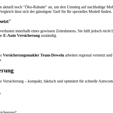
n aktuell noch "Öko-Rabatte" an, um den Umstieg auf nachhaltige Mobili
rgleich lässt sich der günstigste Tarif für Ihr spezielles Modell finden.
setzt"
sverlusten innerhalb eines gewissen Zeitrahmens. Sie hilft jedoch
nicht
b
die
E-Auto Versicherung
zuständig.
ls
Versicherungsmakler Team-Dewein
arbeiten regional vernetzt und
n.
herung
Versicherung – kompakt, faktisch und optimiert für schnelle Antwort
?
sicherung?