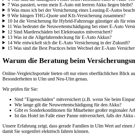
7
Was passiert, wenn mein E-Auto mit leerem Akku liegen bleibt?
8
Was muss ich bei der Versicherung eines Leasing-E-Autos beach
9
Wie hängen THG-Quote und Kfz-Versicherung zusammen?
10
Ist die Versicherung für Hybrid-Fahrzeuge günstiger als für rei
11
Was bedeutet die Neuwertentschädigung bei einer E-Auto Vers
12
Sind Marderschäden bei Elektroautos mitversichert?
13
Was ist die Allgefahrendeckung für E-Auto Akkus?
14
Wie entwickelt sich die E-Auto Versicherung in der Zukunft?
15
Was sind die Best Practices beim Wechsel der E-Auto Versiche
Warum die Beratung beim Versicherungsm
Online-Vergleichsportale bieten oft nur einen oberflächlichen Blick au
Besonderheiten in Ulm und Neu-Ulm genau.
Wir prüfen für Sie:
Sind "Eigenschäden" mitversichert (z.B. wenn Sie beim Einpa
Wie lange gilt die Neuwertentschädigung für den Akku?
Gibt es Sonderkonditionen für Mitarbeiter großer regionaler Ar
Ist das Hotel im Falle einer Panne mitversichert, falls der Ak
Unsere Erfahrung zeigt, dass gerade Familien in Ulm Wert auf einen A
damit Sie sorgenfrei elektrisch fahren können.