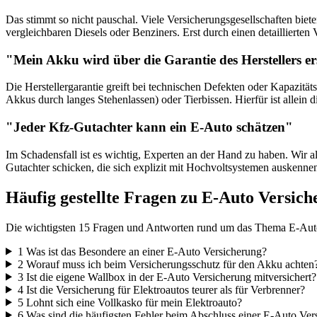
Das stimmt so nicht pauschal. Viele Versicherungsgesellschaften biete
vergleichbaren Diesels oder Benziners. Erst durch einen detaillierten Ve
"Mein Akku wird über die Garantie des Herstellers er
Die Herstellergarantie greift bei technischen Defekten oder Kapazität
Akkus durch langes Stehenlassen) oder Tierbissen. Hierfür ist allein 
"Jeder Kfz-Gutachter kann ein E-Auto schätzen"
Im Schadensfall ist es wichtig, Experten an der Hand zu haben. Wir a
Gutachter schicken, die sich explizit mit Hochvoltsystemen auskenne
Häufig gestellte Fragen zu E-Auto Versic
Die wichtigsten 15 Fragen und Antworten rund um das Thema E-Auto 
1
Was ist das Besondere an einer E-Auto Versicherung?
2
Worauf muss ich beim Versicherungsschutz für den Akku achten
3
Ist die eigene Wallbox in der E-Auto Versicherung mitversichert?
4
Ist die Versicherung für Elektroautos teurer als für Verbrenner?
5
Lohnt sich eine Vollkasko für mein Elektroauto?
6
Was sind die häufigsten Fehler beim Abschluss einer E-Auto Ver