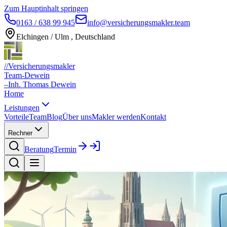
Zum Hauptinhalt springen
0163 / 638 99 945
info@versicherungsmakler.team
Elchingen / Ulm , Deutschland
//
Versicherungsmakler
Team-Dewein
–
Inh. Thomas Dewein
Home
Leistungen
Vorteile
Team
Blog
Über uns
Makler werden
Kontakt
Rechner
Beratung
Termin