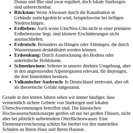
Donau und Iller sind zwar reguliert, doch lokale Starkregen
sind unberechenbar.
Rückstau:
Wenn Abwasser durch die Kanalisation in
Gebäude zurückgedrückt wird, beispielsweise bei heftigen
Niederschlägen.
Erdbeben:
Auch wenn Ulm/Neu-Ulm nicht in einer primären
Erdbebenzone liegt, sind kleinere Erschütterungen nicht
auszuschließen.
Erdrutsch:
Besonders an Hängen oder Abhängen, die durch
Wassermassen destabilisiert werden können.
Erdsenkung:
Durch Austrocknung des Bodens oder
unterirdische Hohlräume.
Schneelawinen:
Seltener in unserer direkten Umgebung, aber
in den angrenzenden Alpenregionen relevant, für diejenigen,
die dort Immobilien besitzen.
Vulkanischer Ausbruch:
In Deutschland irrelevant, aber oft
als theoretische Gefahr mitgenannt.
Gerade in den letzten Jahren sehen wir immer häufiger, dass
vermeintlich sichere Gebiete von Starkregen und lokalen
Überschwemmungen betroffen sind. Die klassischen
Hochwasserschutzkonzepte greifen oft nur bei großen Flüssen, nicht
aber bei plötzlich auftretendem Oberflächenwasser. Eine
Elementarversicherung schützt Sie hierbei vor den materiellen
Schäden an Ihrem Haus und Ihrem Hausrat.