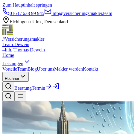
Zum Hauptinhalt springen
0163 / 638 99 945
info@versicherungsmakler.team
Elchingen / Ulm , Deutschland
//
Versicherungsmakler
Team-Dewein
–
Inh. Thomas Dewein
Home
Leistungen
Vorteile
Team
Blog
Über uns
Makler werden
Kontakt
Rechner
Beratung
Termin