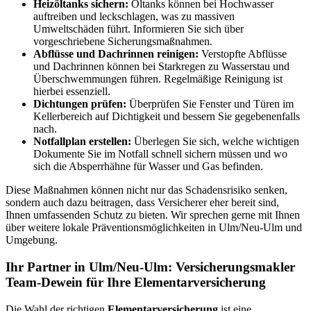
Heizöltanks sichern:
Öltanks können bei Hochwasser
auftreiben und leckschlagen, was zu massiven
Umweltschäden führt. Informieren Sie sich über
vorgeschriebene Sicherungsmaßnahmen.
Abflüsse und Dachrinnen reinigen:
Verstopfte Abflüsse
und Dachrinnen können bei Starkregen zu Wasserstau und
Überschwemmungen führen. Regelmäßige Reinigung ist
hierbei essenziell.
Dichtungen prüfen:
Überprüfen Sie Fenster und Türen im
Kellerbereich auf Dichtigkeit und bessern Sie gegebenenfalls
nach.
Notfallplan erstellen:
Überlegen Sie sich, welche wichtigen
Dokumente Sie im Notfall schnell sichern müssen und wo
sich die Absperrhähne für Wasser und Gas befinden.
Diese Maßnahmen können nicht nur das Schadensrisiko senken,
sondern auch dazu beitragen, dass Versicherer eher bereit sind,
Ihnen umfassenden Schutz zu bieten. Wir sprechen gerne mit Ihnen
über weitere lokale Präventionsmöglichkeiten in Ulm/Neu-Ulm und
Umgebung.
Ihr Partner in Ulm/Neu-Ulm: Versicherungsmakler
Team-Dewein für Ihre Elementarversicherung
Die Wahl der richtigen
Elementarversicherung
ist eine