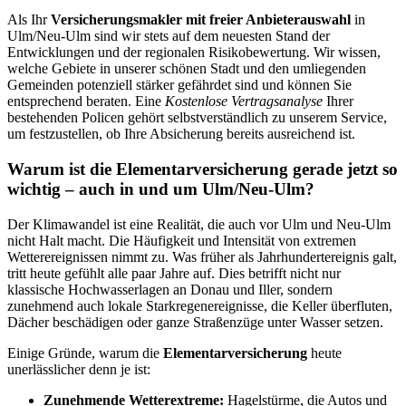
Als Ihr
Versicherungsmakler mit freier Anbieterauswahl
in
Ulm/Neu-Ulm sind wir stets auf dem neuesten Stand der
Entwicklungen und der regionalen Risikobewertung. Wir wissen,
welche Gebiete in unserer schönen Stadt und den umliegenden
Gemeinden potenziell stärker gefährdet sind und können Sie
entsprechend beraten. Eine
Kostenlose Vertragsanalyse
Ihrer
bestehenden Policen gehört selbstverständlich zu unserem Service,
um festzustellen, ob Ihre Absicherung bereits ausreichend ist.
Warum ist die Elementarversicherung gerade jetzt so
wichtig – auch in und um Ulm/Neu-Ulm?
Der Klimawandel ist eine Realität, die auch vor Ulm und Neu-Ulm
nicht Halt macht. Die Häufigkeit und Intensität von extremen
Wetterereignissen nimmt zu. Was früher als Jahrhundertereignis galt,
tritt heute gefühlt alle paar Jahre auf. Dies betrifft nicht nur
klassische Hochwasserlagen an Donau und Iller, sondern
zunehmend auch lokale Starkregenereignisse, die Keller überfluten,
Dächer beschädigen oder ganze Straßenzüge unter Wasser setzen.
Einige Gründe, warum die
Elementarversicherung
heute
unerlässlicher denn je ist:
Zunehmende Wetterextreme:
Hagelstürme, die Autos und