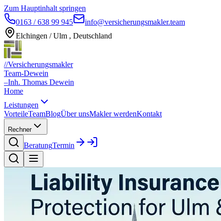
Zum Hauptinhalt springen
0163 / 638 99 945
info@versicherungsmakler.team
Elchingen / Ulm , Deutschland
//
Versicherungsmakler
Team-Dewein
–
Inh. Thomas Dewein
Home
Leistungen
Vorteile
Team
Blog
Über uns
Makler werden
Kontakt
Rechner
Beratung
Termin