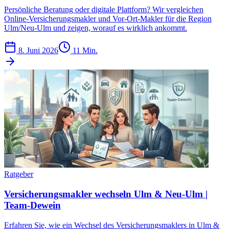
Persönliche Beratung oder digitale Plattform? Wir vergleichen
Online-Versicherungsmakler und Vor-Ort-Makler für die Region
Ulm/Neu-Ulm und zeigen, worauf es wirklich ankommt.
8. Juni 2026
11 Min.
Ratgeber
Versicherungsmakler wechseln Ulm & Neu-Ulm |
Team-Dewein
Erfahren Sie, wie ein Wechsel des Versicherungsmaklers in Ulm &