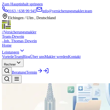
Zum Hauptinhalt springen
0163 / 638 99 945
info@versicherungsmakler.team
Elchingen / Ulm , Deutschland
//
Versicherungsmakler
Team-Dewein
–
Inh. Thomas Dewein
Home
Leistungen
Vorteile
Team
Blog
Über uns
Makler werden
Kontakt
Rechner
Beratung
Termin