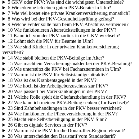
5
GKV oder PKV: Was sind die wichtigsten Unterschiede?
6
Wie erkenne ich einen guten PKV-Berater in Ulm?
7
Wie viel kostet eine private Krankenversicherung monatlich?
8
Was wird bei der PKV-Gesundheitsprüfung gefragt?
9
Welche Fehler sollte man beim PKV-Abschluss vermeiden?
10
Wie funktionieren Altersrückstellungen in der PKV?
11
Kann ich von der PKV zurück in die GKV wechseln?
12
Lohnt sich die PKV für Beamte in Ulm?
13
Wie sind Kinder in der privaten Krankenversicherung
versichert?
14
Wie stabil bleiben die PKV-Beiträge im Alter?
15
Was macht ein Versicherungsmakler bei der PKV-Beratung?
16
Wie unterstützt die PKV bei Facharztterminen in Ulm?
17
Warum ist die PKV für Selbstständige attraktiv?
18
Was ist das Krankentagegeld in der PKV?
19
Wie hoch ist der Arbeitgeberzuschuss zur PKV?
20
Was passiert bei Vorerkrankungen in der PKV?
21
Welche Rolle spielt die Chefarztbehandlung in der PKV?
22
Wie kann ich meinen PKV-Beitrag senken (Tarifwechsel)?
23
Sind Zahnbehandlungen in der PKV besser versichert?
24
Wie funktioniert die Pflegeversicherung in der PKV?
25
Macht eine Selbstbeteiligung in der PKV Sinn?
26
Gibt es digitale Services in der PKV?
27
Warum ist die PKV für die Donau-Iller-Region relevant?
28
Was unterscheidet den Basistarif vom Standardtarif?