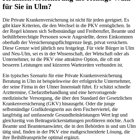
für Sie in Ulm?
Die Private Krankenversicherung ist nicht für jeden geeignet. Es
gibt klare Kriterien, die den Wechsel in die PKV ermöglichen. In
der Regel können sich Selbstständige und Freiberufler, Beamte und
beihilfeberechtigte Personen sowie Angestellte, deren Einkommen
oberhalb der Versicherungspflichtgrenze liegt, privat versichern.
Diese Grenze wird jährlich neu festgelegt. Für viele Bürger in Ulm
und Neu-Ulm, sei es in der Wissenschaft, der Wirtschaft oder als
Unternehmer, ist die PKV eine attraktive Option, die oft mit
besseren Leistungen und kürzeren Wartezeiten verbunden ist.
Ein typisches Szenario für eine Private Krankenversicherung
Beratung in Ulm ist beispielsweise der erfolgreiche Unternehmer,
der seine Firma in der Ulmer Innenstadt führt. Er schätzt schnelle
Arzttermine, Chefarztbehandlung und eine hervorragende
medizinische Versorgung, die über den Standard der Gesetzlichen
Krankenversicherung (GKV) hinausgeht. Oder die junge
selbstständige Grafikdesignerin aus dem Fischerviertel, die
langfristig auf umfassende Gesundheitsleistungen Wert legt und
gleichzeitig von Beitragsrückerstattungen profitieren möchte. Auch
Beamte und Beamtenanwärter, die in den Behörden in und um Ulm
tätig sind, finden in der PKV eine maßgeschneiderte Lösung, die
ihre Beihilfeansprüche optimal ergänzt.