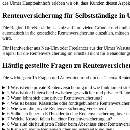
des Ulmer Hauptbahnhofs erleben wir oft, dass Kunden diesen Aspekt
Rentenversicherung für Selbstständige i
Die Region Ulm/Neu-Ulm ist stolz auf ihre vielen Gründer und traditi
automatisch in die gesetzliche Rentenversicherung einzahlen, müssen 
wird.
Für Handwerker aus Neu-Ulm oder Freelancer aus der Ulmer Weststad
Kapital für die Rentenversicherung im Ernstfall nicht für Behandlun
Häufig gestellte Fragen zu Rentenversich
Die wichtigsten 15 Fragen und Antworten rund um das Thema Rentenv
1
Was ist eine private Rentenversicherung und wie funktioniert sie
2
Was ist der Unterschied zwischen gesetzlicher und privater Rent
3
Wann lohnt sich eine private Rentenversicherung?
4
Was ist besser: Klassische oder fondsgebundene Rentenversiche
5
Wie wird die private Rentenversicherung versteuert?
6
Sollte ich lieber in ETFs oder in eine Rentenversicherung investi
7
Welche Kosten fallen bei einer Rentenversicherung an?
8
Was sind die häufigsten Fehler beim Abschluss einer Rentenvers
9
Kann ich meine Rentenversicherung jederzeit kündigen?