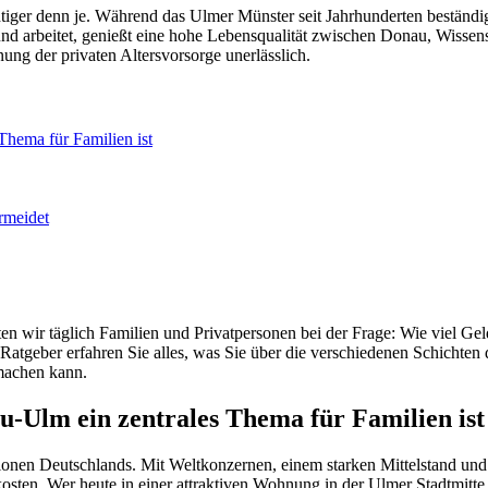
htiger denn je. Während das Ulmer Münster seit Jahrhunderten beständig
und arbeitet, genießt eine hohe Lebensqualität zwischen Donau, Wissen
anung der privaten Altersvorsorge unerlässlich.
hema für Familien ist
rmeidet
n wir täglich Familien und Privatpersonen bei der Frage: Wie viel Ge
tgeber erfahren Sie alles, was Sie über die verschiedenen Schichten
machen kann.
-Ulm ein zentrales Thema für Familien ist
nen Deutschlands. Mit Weltkonzernen, einem starken Mittelstand und 
kosten. Wer heute in einer attraktiven Wohnung in der Ulmer Stadtmitte