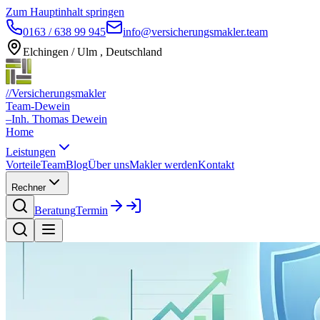
Zum Hauptinhalt springen
0163 / 638 99 945
info@versicherungsmakler.team
Elchingen / Ulm , Deutschland
//
Versicherungsmakler
Team-Dewein
–
Inh. Thomas Dewein
Home
Leistungen
Vorteile
Team
Blog
Über uns
Makler werden
Kontakt
Rechner
Beratung
Termin