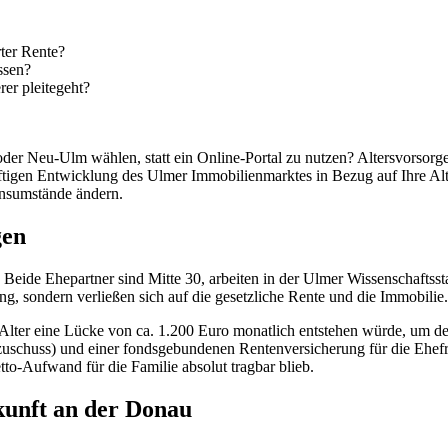
rter Rente?
ssen?
er pleitegeht?
er Neu-Ulm wählen, statt ein Online-Portal zu nutzen? Altersvorsorge 
ftigen Entwicklung des Ulmer Immobilienmarktes in Bezug auf Ihre Alt
ensumstände ändern.
gen
Beide Ehepartner sind Mitte 30, arbeiten in der Ulmer Wissenschaftsst
ng, sondern verließen sich auf die gesetzliche Rente und die Immobilie.
 Alter eine Lücke von ca.
1.200 Euro
monatlich entstehen würde, um de
zuschuss) und einer fondsgebundenen Rentenversicherung für die Ehefrau
tto-Aufwand für die Familie absolut tragbar blieb.
kunft an der Donau