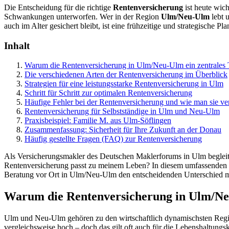
Die Entscheidung für die richtige
Rentenversicherung
ist heute wic
Schwankungen unterworfen. Wer in der Region
Ulm/Neu-Ulm
lebt 
auch im Alter gesichert bleibt, ist eine frühzeitige und strategische Pl
Inhalt
Warum die Rentenversicherung in Ulm/Neu-Ulm ein zentrales T
Die verschiedenen Arten der Rentenversicherung im Überblick
Strategien für eine leistungsstarke Rentenversicherung in Ulm
Schritt für Schritt zur optimalen Rentenversicherung
Häufige Fehler bei der Rentenversicherung und wie man sie ve
Rentenversicherung für Selbstständige in Ulm und Neu-Ulm
Praxisbeispiel: Familie M. aus Ulm-Söflingen
Zusammenfassung: Sicherheit für Ihre Zukunft an der Donau
Häufig gestellte Fragen (FAQ) zur Rentenversicherung
Als Versicherungsmakler des Deutschen Maklerforums in Ulm begleite
Rentenversicherung passt zu meinem Leben? In diesem umfassenden Ra
Beratung vor Ort in Ulm/Neu-Ulm den entscheidenden Unterschied 
Warum die Rentenversicherung in Ulm/Neu
Ulm und Neu-Ulm gehören zu den wirtschaftlich dynamischsten Regio
vergleichsweise hoch – doch das gilt oft auch für die Lebenshaltungs