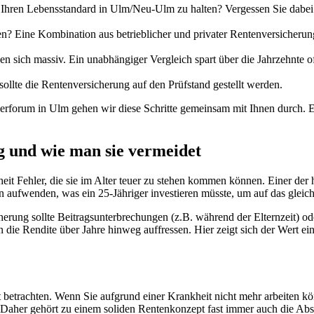
 Ihren Lebensstandard in Ulm/Neu-Ulm zu halten? Vergessen Sie dabei 
ten? Eine Kombination aus betrieblicher und privater Rentenversicherun
n sich massiv. Ein unabhängiger Vergleich spart über die Jahrzehnte oft
ollte die Rentenversicherung auf den Prüfstand gestellt werden.
erforum in Ulm gehen wir diese Schritte gemeinsam mit Ihnen durch. 
g und wie man sie vermeidet
Fehler, die sie im Alter teuer zu stehen kommen können. Einer der hä
sen aufwenden, was ein
25-Jähriger
investieren müsste, um auf das glei
sicherung sollte Beitragsunterbrechungen (z.B. während der Elternzeit)
 die Rendite über Jahre hinweg auffressen. Hier zeigt sich der Wert e
 betrachten. Wenn Sie aufgrund einer Krankheit nicht mehr arbeiten könn
 Daher gehört zu einem soliden Rentenkonzept fast immer auch die Abs