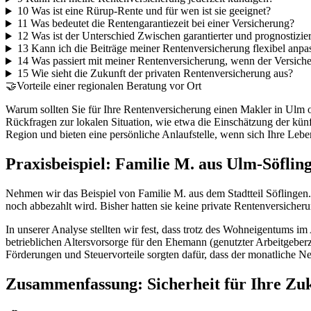
10
Was ist eine Rürup-Rente und für wen ist sie geeignet?
11
Was bedeutet die Rentengarantiezeit bei einer Versicherung?
12
Was ist der Unterschied Zwischen garantierter und prognostizie
13
Kann ich die Beiträge meiner Rentenversicherung flexibel anpa
14
Was passiert mit meiner Rentenversicherung, wenn der Versicher
15
Wie sieht die Zukunft der privaten Rentenversicherung aus?
🤝
Vorteile einer regionalen Beratung vor Ort
Warum sollten Sie für Ihre Rentenversicherung einen Makler in Ulm od
Rückfragen zur lokalen Situation, wie etwa die Einschätzung der kün
Region und bieten eine persönliche Anlaufstelle, wenn sich Ihre Leb
Praxisbeispiel: Familie M. aus Ulm-Söflin
Nehmen wir das Beispiel von Familie M. aus dem Stadtteil Söflingen. 
noch abbezahlt wird. Bisher hatten sie keine private Rentenversicheru
In unserer Analyse stellten wir fest, dass trotz des Wohneigentums im
betrieblichen Altersvorsorge für den Ehemann (genutzter Arbeitgeber
Förderungen und Steuervorteile sorgten dafür, dass der monatliche Ne
Zusammenfassung: Sicherheit für Ihre Zu