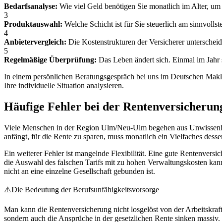
Bedarfsanalyse:
Wie viel Geld benötigen Sie monatlich im Alter, um
3
Produktauswahl:
Welche Schicht ist für Sie steuerlich am sinnvolls
4
Anbietervergleich:
Die Kostenstrukturen der Versicherer unterscheide
5
Regelmäßige Überprüfung:
Das Leben ändert sich. Einmal im Jahr s
In einem persönlichen Beratungsgespräch bei uns im Deutschen Makl
Ihre individuelle Situation analysieren.
Häufige Fehler bei der Rentenversicherun
Viele Menschen in der Region Ulm/Neu-Ulm begehen aus Unwissenheit 
anfängt, für die Rente zu sparen, muss monatlich ein Vielfaches des
Ein weiterer Fehler ist mangelnde Flexibilität. Eine gute Rentenver
die Auswahl des falschen Tarifs mit zu hohen Verwaltungskosten kann
nicht an eine einzelne Gesellschaft gebunden ist.
⚠️
Die Bedeutung der Berufsunfähigkeitsvorsorge
Man kann die Rentenversicherung nicht losgelöst von der Arbeitskraft
sondern auch die Ansprüche in der gesetzlichen Rente sinken massiv.