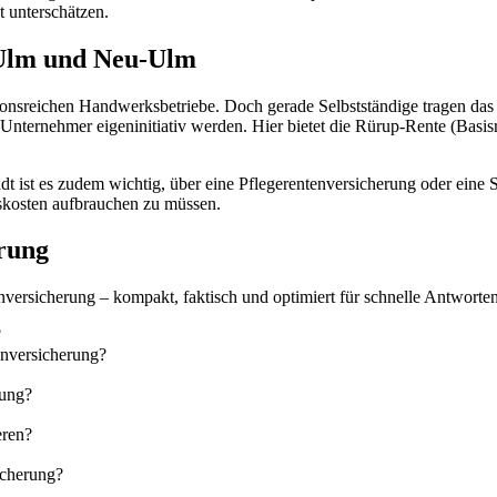
 unterschätzen.
n Ulm und Neu-Ulm
onsreichen Handwerksbetriebe. Doch gerade Selbstständige tragen das v
Unternehmer eigeninitiativ werden. Hier bietet die Rürup-Rente (Basisre
t ist es zudem wichtig, über eine Pflegerentenversicherung oder ein
gskosten aufbrauchen zu müssen.
erung
ersicherung – kompakt, faktisch und optimiert für schnelle Antworten
?
enversicherung?
rung?
eren?
icherung?