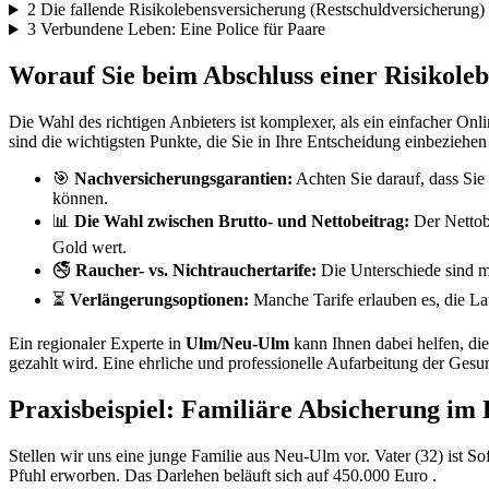
2
Die fallende Risikolebensversicherung (Restschuldversicherung)
3
Verbundene Leben: Eine Police für Paare
Worauf Sie beim Abschluss einer Risikole
Die Wahl des richtigen Anbieters ist komplexer, als ein einfacher Onl
sind die wichtigsten Punkte, die Sie in Ihre Entscheidung einbeziehen 
🎯
Nachversicherungsgarantien:
Achten Sie darauf, dass Si
können.
📊
Die Wahl zwischen Brutto- und Nettobeitrag:
Der Nettobe
Gold wert.
🚭
Raucher- vs. Nichtrauchertarife:
Die Unterschiede sind ma
⏳
Verlängerungsoptionen:
Manche Tarife erlauben es, die Lau
Ein regionaler Experte in
Ulm/Neu-Ulm
kann Ihnen dabei helfen, die
gezahlt wird. Eine ehrliche und professionelle Aufarbeitung der Gesun
Praxisbeispiel: Familiäre Absicherung i
Stellen wir uns eine junge Familie aus Neu-Ulm vor. Vater (32) ist S
Pfuhl erworben. Das Darlehen beläuft sich auf
450.000 Euro
.