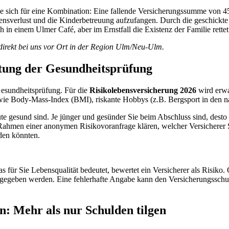
ie sich für eine Kombination: Eine fallende Versicherungssumme von
4
nsverlust und die Kinderbetreuung aufzufangen. Durch die geschickte 
 in einem Ulmer Café, aber im Ernstfall die Existenz der Familie rettet
direkt bei uns vor Ort in der Region Ulm/Neu-Ulm.
utung der Gesundheitsprüfung
Gesundheitsprüfung. Für die
Risikolebensversicherung 2026
wird erwar
wie Body-Mass-Index (BMI), riskante Hobbys (z.B. Bergsport in den n
e gesund sind. Je jünger und gesünder Sie beim Abschluss sind, desto ni
Rahmen einer anonymen Risikovoranfrage klären, welcher Versicherer
den könnten.
ür Sie Lebensqualität bedeutet, bewertet ein Versicherer als Risiko. Ob
angegeben werden. Eine fehlerhafte Angabe kann den Versicherungsschutz
en: Mehr als nur Schulden tilgen