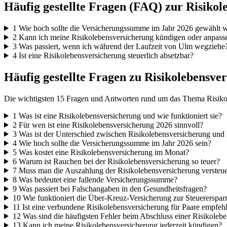
Häufig gestellte Fragen (FAQ) zur Risikol
1
Wie hoch sollte die Versicherungssumme im Jahr 2026 gewählt 
2
Kann ich meine Risikolebensversicherung kündigen oder anpass
3
Was passiert, wenn ich während der Laufzeit von Ulm wegziehe
4
Ist eine Risikolebensversicherung steuerlich absetzbar?
Häufig gestellte Fragen zu Risikolebensve
Die wichtigsten 15 Fragen und Antworten rund um das Thema Risikole
1
Was ist eine Risikolebensversicherung und wie funktioniert sie?
2
Für wen ist eine Risikolebensversicherung 2026 sinnvoll?
3
Was ist der Unterschied zwischen Risikolebensversicherung und 
4
Wie hoch sollte die Versicherungssumme im Jahr 2026 sein?
5
Was kostet eine Risikolebensversicherung im Monat?
6
Warum ist Rauchen bei der Risikolebensversicherung so teuer?
7
Muss man die Auszahlung der Risikolebensversicherung versteu
8
Was bedeutet eine fallende Versicherungssumme?
9
Was passiert bei Falschangaben in den Gesundheitsfragen?
10
Wie funktioniert die Über-Kreuz-Versicherung zur Steuererspar
11
Ist eine verbundene Risikolebensversicherung für Paare empfeh
12
Was sind die häufigsten Fehler beim Abschluss einer Risikoleb
13
Kann ich meine Risikolebensversicherung jederzeit kündigen?