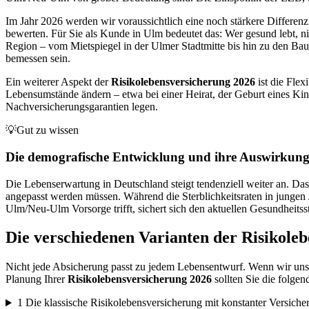
Im Jahr 2026 werden wir voraussichtlich eine noch stärkere Differenz
bewerten. Für Sie als Kunde in Ulm bedeutet das: Wer gesund lebt, nic
Region – vom Mietspiegel in der Ulmer Stadtmitte bis hin zu den Ba
bemessen sein.
Ein weiterer Aspekt der
Risikolebensversicherung 2026
ist die Flex
Lebensumstände ändern – etwa bei einer Heirat, der Geburt eines K
Nachversicherungsgarantien legen.
💡
Gut zu wissen
Die demografische Entwicklung und ihre Auswirkunge
Die Lebenserwartung in Deutschland steigt tendenziell weiter an. Das i
angepasst werden müssen. Während die Sterblichkeitsraten in jungen 
Ulm/Neu-Ulm Vorsorge trifft, sichert sich den aktuellen Gesundheitss
Die verschiedenen Varianten der Risikole
Nicht jede Absicherung passt zu jedem Lebensentwurf. Wenn wir unser
Planung Ihrer
Risikolebensversicherung 2026
sollten Sie die folge
1
Die klassische Risikolebensversicherung mit konstanter Versic