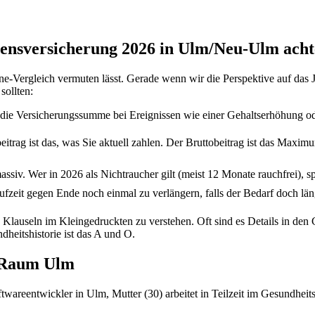
bensversicherung 2026 in Ulm/Neu-Ulm achte
ine-Vergleich vermuten lässt. Gerade wenn wir die Perspektive auf das 
sollten:
e die Versicherungssumme bei Ereignissen wie einer Gehaltserhöhung 
itrag ist das, was Sie aktuell zahlen. Der Bruttobeitrag ist das Maximum
ssiv. Wer in 2026 als Nichtraucher gilt (meist 12 Monate rauchfrei), sp
fzeit gegen Ende noch einmal zu verlängern, falls der Bedarf doch läng
 Klauseln im Kleingedruckten zu verstehen. Oft sind es Details in den G
dheitshistorie ist das A und O.
m Raum Ulm
oftwareentwickler in Ulm, Mutter (30) arbeitet in Teilzeit im Gesundhe