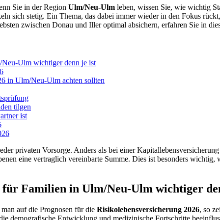
nn Sie in der Region
Ulm/Neu-Ulm
leben, wissen Sie, wie wichtig Sta
eln sich stetig. Ein Thema, das dabei immer wieder in den Fokus rückt,
iebsten zwischen Donau und Iller optimal absichern, erfahren Sie in di
/Neu-Ulm wichtiger denn je ist
26
26 in Ulm/Neu-Ulm achten sollten
tsprüfung
lden tilgen
rtner ist
6
026
jeder privaten Vorsorge. Anders als bei einer Kapitallebensversicheru
liebenen eine vertraglich vereinbarte Summe. Dies ist besonders wich
für Familien in Ulm/Neu-Ulm wichtiger den
 man auf die Prognosen für die
Risikolebensversicherung 2026
, so z
 demografische Entwicklung und medizinische Fortschritte beeinflussen