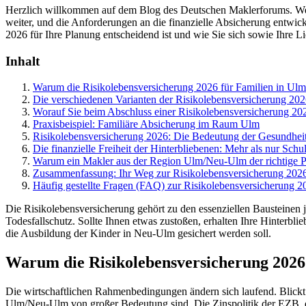
Herzlich willkommen auf dem Blog des Deutschen Maklerforums. We
weiter, und die Anforderungen an die finanzielle Absicherung entwick
2026 für Ihre Planung entscheidend ist und wie Sie sich sowie Ihre L
Inhalt
Warum die Risikolebensversicherung 2026 für Familien in Ulm
Die verschiedenen Varianten der Risikolebensversicherung 20
Worauf Sie beim Abschluss einer Risikolebensversicherung 20
Praxisbeispiel: Familiäre Absicherung im Raum Ulm
Risikolebensversicherung 2026: Die Bedeutung der Gesundhei
Die finanzielle Freiheit der Hinterbliebenen: Mehr als nur Schu
Warum ein Makler aus der Region Ulm/Neu-Ulm der richtige Pa
Zusammenfassung: Ihr Weg zur Risikolebensversicherung 202
Häufig gestellte Fragen (FAQ) zur Risikolebensversicherung 2
Die Risikolebensversicherung gehört zu den essenziellen Bausteinen 
Todesfallschutz. Sollte Ihnen etwas zustoßen, erhalten Ihre Hinterb
die Ausbildung der Kinder in Neu-Ulm gesichert werden soll.
Warum die Risikolebensversicherung 2026 
Die wirtschaftlichen Rahmenbedingungen ändern sich laufend. Blickt
Ulm/Neu-Ulm von großer Bedeutung sind. Die Zinspolitik der EZB, die