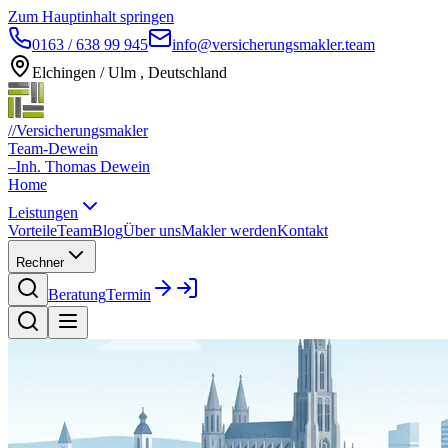
Zum Hauptinhalt springen
0163 / 638 99 945
info@versicherungsmakler.team
Elchingen / Ulm , Deutschland
//
Versicherungsmakler
Team-Dewein
–
Inh. Thomas Dewein
Home
Leistungen
Vorteile
Team
Blog
Über uns
Makler werden
Kontakt
Rechner
Beratung
Termin