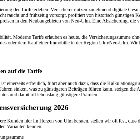
ierung der Tarife erleben. Versicherer nutzen zunehmend digitale Gesun
ht raucht und frühzeitig vorsorgt, profitiert von historisch günstigen 
upreisen in den Neubaugebieten von Neu-Ulm. Eine Absicherung, die vor
ibilität. Moderne Tarife erlauben es heute, die Versicherungssumme o
indes oder dem Kauf einer Immobilie in der Region Ulm/Neu-Ulm. Wir
n auf die Tarife
st einerseits erfreulich, führt aber auch dazu, dass die Kalkulationsgr
Jahren sinken, was zu günstigeren Beiträgen führen kann, steigen die 
tatus und damit oft lebenslang günstigere Prämien.
bensversicherung 2026
e Kunden hier im Herzen von Ulm beraten, stellen wir oft fest, dass d
nden Varianten kennen:
herungssumme