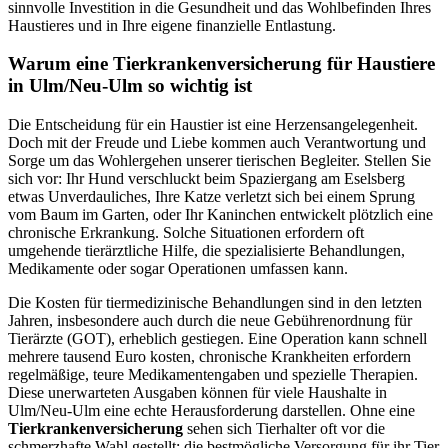
sinnvolle Investition in die Gesundheit und das Wohlbefinden Ihres
Haustieres und in Ihre eigene finanzielle Entlastung.
Warum eine Tierkrankenversicherung für Haustiere
in Ulm/Neu-Ulm so wichtig ist
Die Entscheidung für ein Haustier ist eine Herzensangelegenheit.
Doch mit der Freude und Liebe kommen auch Verantwortung und
Sorge um das Wohlergehen unserer tierischen Begleiter. Stellen Sie
sich vor: Ihr Hund verschluckt beim Spaziergang am Eselsberg
etwas Unverdauliches, Ihre Katze verletzt sich bei einem Sprung
vom Baum im Garten, oder Ihr Kaninchen entwickelt plötzlich eine
chronische Erkrankung. Solche Situationen erfordern oft
umgehende tierärztliche Hilfe, die spezialisierte Behandlungen,
Medikamente oder sogar Operationen umfassen kann.
Die Kosten für tiermedizinische Behandlungen sind in den letzten
Jahren, insbesondere auch durch die neue Gebührenordnung für
Tierärzte (GOT), erheblich gestiegen. Eine Operation kann schnell
mehrere tausend Euro kosten, chronische Krankheiten erfordern
regelmäßige, teure Medikamentengaben und spezielle Therapien.
Diese unerwarteten Ausgaben können für viele Haushalte in
Ulm/Neu-Ulm eine echte Herausforderung darstellen. Ohne eine
Tierkrankenversicherung
sehen sich Tierhalter oft vor die
schmerzhafte Wahl gestellt: die bestmögliche Versorgung für ihr Tier