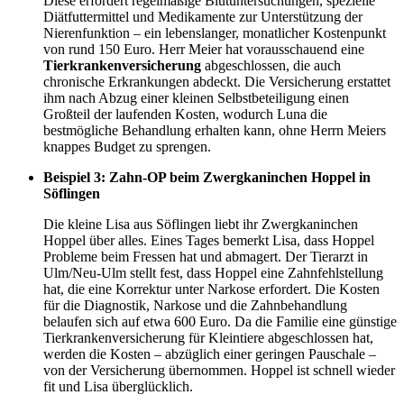
Diese erfordert regelmäßige Blutuntersuchungen, spezielle
Diätfuttermittel und Medikamente zur Unterstützung der
Nierenfunktion – ein lebenslanger, monatlicher Kostenpunkt
von rund 150 Euro. Herr Meier hat vorausschauend eine
Tierkrankenversicherung
abgeschlossen, die auch
chronische Erkrankungen abdeckt. Die Versicherung erstattet
ihm nach Abzug einer kleinen Selbstbeteiligung einen
Großteil der laufenden Kosten, wodurch Luna die
bestmögliche Behandlung erhalten kann, ohne Herrn Meiers
knappes Budget zu sprengen.
Beispiel 3: Zahn-OP beim Zwergkaninchen Hoppel in
Söflingen
Die kleine Lisa aus Söflingen liebt ihr Zwergkaninchen
Hoppel über alles. Eines Tages bemerkt Lisa, dass Hoppel
Probleme beim Fressen hat und abmagert. Der Tierarzt in
Ulm/Neu-Ulm stellt fest, dass Hoppel eine Zahnfehlstellung
hat, die eine Korrektur unter Narkose erfordert. Die Kosten
für die Diagnostik, Narkose und die Zahnbehandlung
belaufen sich auf etwa 600 Euro. Da die Familie eine günstige
Tierkrankenversicherung für Kleintiere abgeschlossen hat,
werden die Kosten – abzüglich einer geringen Pauschale –
von der Versicherung übernommen. Hoppel ist schnell wieder
fit und Lisa überglücklich.