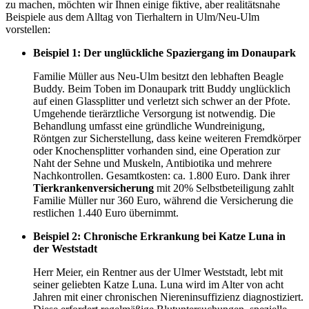
zu machen, möchten wir Ihnen einige fiktive, aber realitätsnahe
Beispiele aus dem Alltag von Tierhaltern in Ulm/Neu-Ulm
vorstellen:
Beispiel 1: Der unglückliche Spaziergang im Donaupark
Familie Müller aus Neu-Ulm besitzt den lebhaften Beagle
Buddy. Beim Toben im Donaupark tritt Buddy unglücklich
auf einen Glassplitter und verletzt sich schwer an der Pfote.
Umgehende tierärztliche Versorgung ist notwendig. Die
Behandlung umfasst eine gründliche Wundreinigung,
Röntgen zur Sicherstellung, dass keine weiteren Fremdkörper
oder Knochensplitter vorhanden sind, eine Operation zur
Naht der Sehne und Muskeln, Antibiotika und mehrere
Nachkontrollen. Gesamtkosten: ca. 1.800 Euro. Dank ihrer
Tierkrankenversicherung
mit 20% Selbstbeteiligung zahlt
Familie Müller nur 360 Euro, während die Versicherung die
restlichen 1.440 Euro übernimmt.
Beispiel 2: Chronische Erkrankung bei Katze Luna in
der Weststadt
Herr Meier, ein Rentner aus der Ulmer Weststadt, lebt mit
seiner geliebten Katze Luna. Luna wird im Alter von acht
Jahren mit einer chronischen Niereninsuffizienz diagnostiziert.