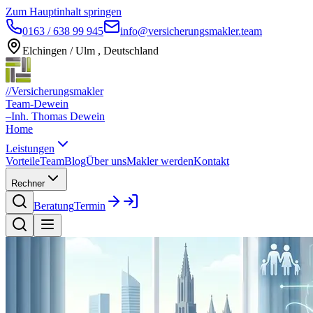
Zum Hauptinhalt springen
0163 / 638 99 945
info@versicherungsmakler.team
Elchingen / Ulm , Deutschland
//
Versicherungsmakler
Team-Dewein
–
Inh. Thomas Dewein
Home
Leistungen
Vorteile
Team
Blog
Über uns
Makler werden
Kontakt
Rechner
Beratung
Termin