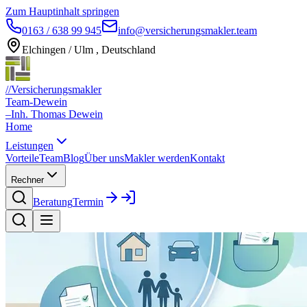
Zum Hauptinhalt springen
0163 / 638 99 945
info@versicherungsmakler.team
Elchingen / Ulm , Deutschland
//
Versicherungsmakler
Team-Dewein
–
Inh. Thomas Dewein
Home
Leistungen
Vorteile
Team
Blog
Über uns
Makler werden
Kontakt
Rechner
Beratung
Termin