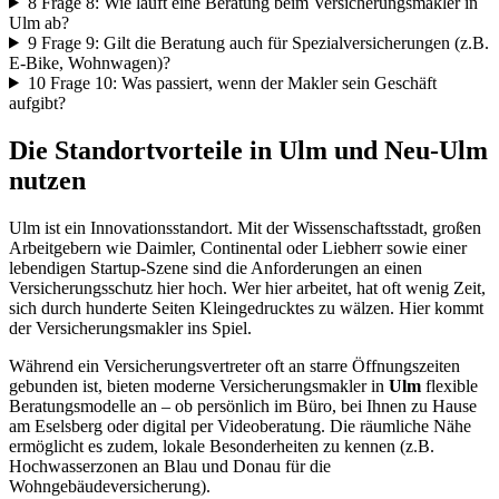
8
Frage 8: Wie läuft eine Beratung beim Versicherungsmakler in
Ulm ab?
9
Frage 9: Gilt die Beratung auch für Spezialversicherungen (z.B.
E-Bike, Wohnwagen)?
10
Frage 10: Was passiert, wenn der Makler sein Geschäft
aufgibt?
Die Standortvorteile in Ulm und Neu-Ulm
nutzen
Ulm ist ein Innovationsstandort. Mit der Wissenschaftsstadt, großen
Arbeitgebern wie Daimler, Continental oder Liebherr sowie einer
lebendigen Startup-Szene sind die Anforderungen an einen
Versicherungsschutz hier hoch. Wer hier arbeitet, hat oft wenig Zeit,
sich durch hunderte Seiten Kleingedrucktes zu wälzen. Hier kommt
der Versicherungsmakler ins Spiel.
Während ein Versicherungsvertreter oft an starre Öffnungszeiten
gebunden ist, bieten moderne Versicherungsmakler in
Ulm
flexible
Beratungsmodelle an – ob persönlich im Büro, bei Ihnen zu Hause
am Eselsberg oder digital per Videoberatung. Die räumliche Nähe
ermöglicht es zudem, lokale Besonderheiten zu kennen (z.B.
Hochwasserzonen an Blau und Donau für die
Wohngebäudeversicherung).