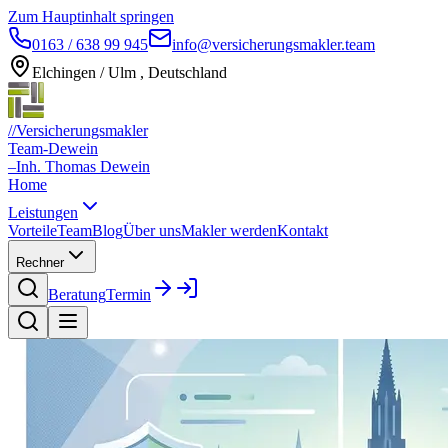
Zum Hauptinhalt springen
0163 / 638 99 945
info@versicherungsmakler.team
Elchingen / Ulm , Deutschland
//
Versicherungsmakler
Team-Dewein
–
Inh. Thomas Dewein
Home
Leistungen
Vorteile
Team
Blog
Über uns
Makler werden
Kontakt
Rechner
Beratung
Termin