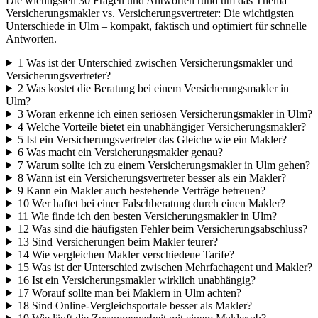
Die wichtigsten 30 Fragen und Antworten rund um das Thema
Versicherungsmakler vs. Versicherungsvertreter: Die wichtigsten
Unterschiede in Ulm – kompakt, faktisch und optimiert für schnelle
Antworten.
1
Was ist der Unterschied zwischen Versicherungsmakler und
Versicherungsvertreter?
2
Was kostet die Beratung bei einem Versicherungsmakler in
Ulm?
3
Woran erkenne ich einen seriösen Versicherungsmakler in Ulm?
4
Welche Vorteile bietet ein unabhängiger Versicherungsmakler?
5
Ist ein Versicherungsvertreter das Gleiche wie ein Makler?
6
Was macht ein Versicherungsmakler genau?
7
Warum sollte ich zu einem Versicherungsmakler in Ulm gehen?
8
Wann ist ein Versicherungsvertreter besser als ein Makler?
9
Kann ein Makler auch bestehende Verträge betreuen?
10
Wer haftet bei einer Falschberatung durch einen Makler?
11
Wie finde ich den besten Versicherungsmakler in Ulm?
12
Was sind die häufigsten Fehler beim Versicherungsabschluss?
13
Sind Versicherungen beim Makler teurer?
14
Wie vergleichen Makler verschiedene Tarife?
15
Was ist der Unterschied zwischen Mehrfachagent und Makler?
16
Ist ein Versicherungsmakler wirklich unabhängig?
17
Worauf sollte man bei Maklern in Ulm achten?
18
Sind Online-Vergleichsportale besser als Makler?