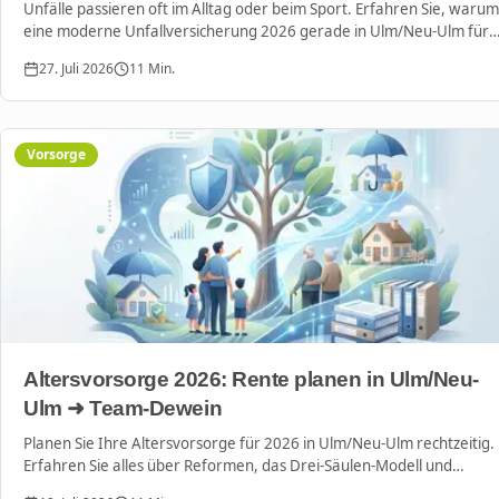
Unfälle passieren oft im Alltag oder beim Sport. Erfahren Sie, warum
eine moderne Unfallversicherung 2026 gerade in Ulm/Neu-Ulm für
Ihre finanzielle Sicherheit unverzichtbar ist und wie Sie die besten
27. Juli 2026
11
Min.
Tarife finden.
Vorsorge
Altersvorsorge 2026: Rente planen in Ulm/Neu-
Ulm ➜ Team-Dewein
Planen Sie Ihre Altersvorsorge für 2026 in Ulm/Neu-Ulm rechtzeitig.
Erfahren Sie alles über Reformen, das Drei-Säulen-Modell und
individuelle Strategien für Privathaushalte und Selbstständige.