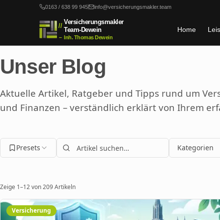
Zum Hauptinhalt springen
0163 / 638 99 945
info@versicherungsmakler.team
Versicherungsmakler
//
Home
Lei
Team-Dewein
–
Inh. Thomas Dewein
Unser Blog
Aktuelle Artikel, Ratgeber und Tipps rund um Ve
und Finanzen – verständlich erklärt von Ihrem er
Presets
Kategorien
Zeige
1
–
12
von
209
Artikeln
Versicherung