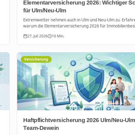
Elementarversicherung 2026: Wichtiger S
für Ulm/Neu-Ulm
Extremwetter nehmen auch in Ulm und Neu-Ulm zu. Erfahre
warum die Elementarversicherung 2026 für Immobilienbesi
Mieter unverzichtbar ist, um sich gegen Hochwasser und S
27. Juli 2026
10
Min.
abzusichern.
Versicherung
Haftpflichtversicherung 2026 Ulm/Neu-Ulm
Team-Dewein