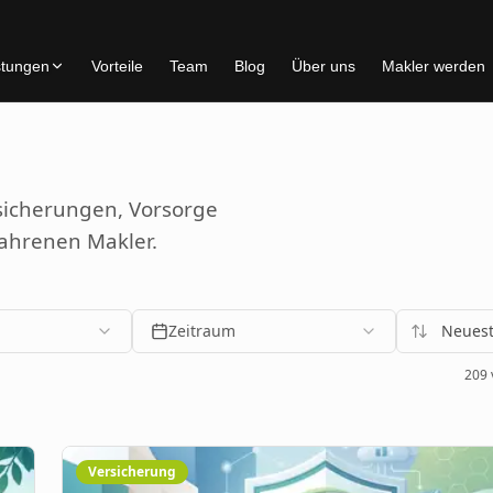
stungen
Vorteile
Team
Blog
Über uns
Makler werden
rsicherungen, Vorsorge
fahrenen Makler.
Zeitraum
Neuest
209
Versicherung