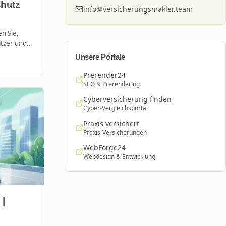
chutz
info@versicherungsmakler.team
n Sie,
tzer und
tarkregen
Unsere Portale
Prerender24
SEO & Prerendering
Cyberversicherung finden
Cyber-Vergleichsportal
Praxis versichert
Praxis-Versicherungen
WebForge24
Webdesign & Entwicklung
 |