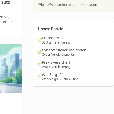
chutz
info@versicherungsmakler.team
n Sie,
tzer und
tarkregen
Unsere Portale
Prerender24
SEO & Prerendering
Cyberversicherung finden
Cyber-Vergleichsportal
Praxis versichert
Praxis-Versicherungen
WebForge24
Webdesign & Entwicklung
 |