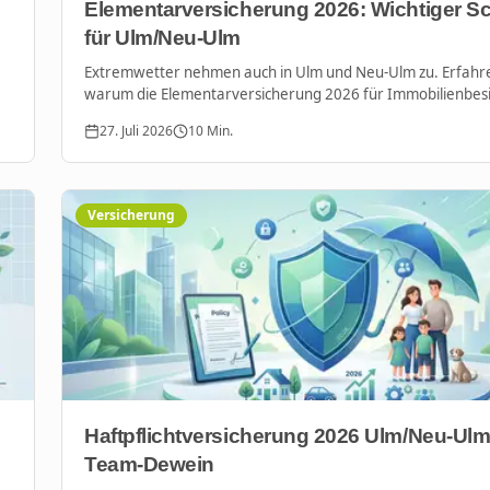
Elementarversicherung 2026: Wichtiger S
für Ulm/Neu-Ulm
Extremwetter nehmen auch in Ulm und Neu-Ulm zu. Erfahre
warum die Elementarversicherung 2026 für Immobilienbesi
Mieter unverzichtbar ist, um sich gegen Hochwasser und S
27. Juli 2026
10
Min.
abzusichern.
Versicherung
Haftpflichtversicherung 2026 Ulm/Neu-Ulm
Team-Dewein