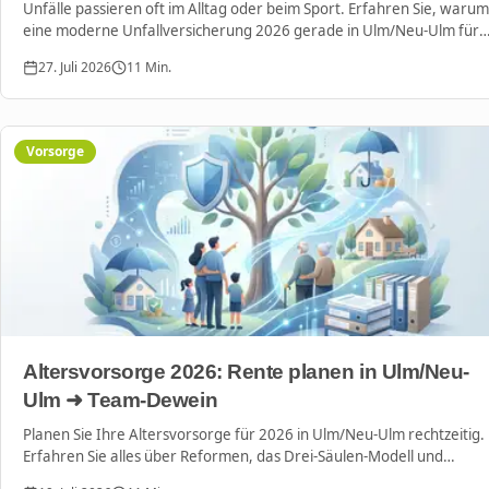
Unfälle passieren oft im Alltag oder beim Sport. Erfahren Sie, warum
eine moderne Unfallversicherung 2026 gerade in Ulm/Neu-Ulm für
Ihre finanzielle Sicherheit unverzichtbar ist und wie Sie die besten
27. Juli 2026
11
Min.
Tarife finden.
Vorsorge
Altersvorsorge 2026: Rente planen in Ulm/Neu-
Ulm ➜ Team-Dewein
Planen Sie Ihre Altersvorsorge für 2026 in Ulm/Neu-Ulm rechtzeitig.
Erfahren Sie alles über Reformen, das Drei-Säulen-Modell und
individuelle Strategien für Privathaushalte und Selbstständige.