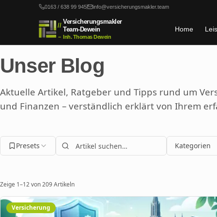
Zum Hauptinhalt springen
0163 / 638 99 945
info@versicherungsmakler.team
Versicherungsmakler
//
Home
Lei
Team-Dewein
–
Inh. Thomas Dewein
Unser Blog
Aktuelle Artikel, Ratgeber und Tipps rund um Ve
und Finanzen – verständlich erklärt von Ihrem er
Presets
Kategorien
Zeige
1
–
12
von
209
Artikeln
Versicherung