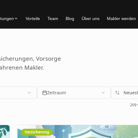
stungen
Vorteile
Team
Blog
Über uns
Makler werden
rsicherungen, Vorsorge
fahrenen Makler.
Zeitraum
Neuest
209
Versicherung