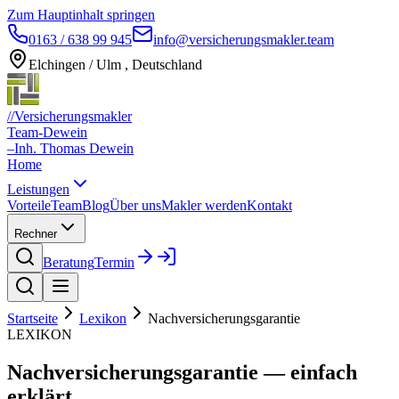
Zum Hauptinhalt springen
0163 / 638 99 945
info@versicherungsmakler.team
Elchingen / Ulm , Deutschland
//
Versicherungsmakler
Team-Dewein
–
Inh. Thomas Dewein
Home
Leistungen
Vorteile
Team
Blog
Über uns
Makler werden
Kontakt
Rechner
Beratung
Termin
Startseite
Lexikon
Nachversicherungsgarantie
LEXIKON
Nachversicherungsgarantie — einfach
erklärt