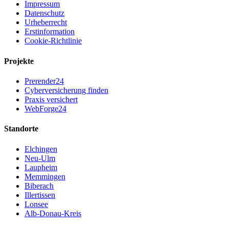
Impressum
Datenschutz
Urheberrecht
Erstinformation
Cookie-Richtlinie
Projekte
Prerender24
Cyberversicherung finden
Praxis versichert
WebForge24
Standorte
Elchingen
Neu-Ulm
Laupheim
Memmingen
Biberach
Illertissen
Lonsee
Alb-Donau-Kreis