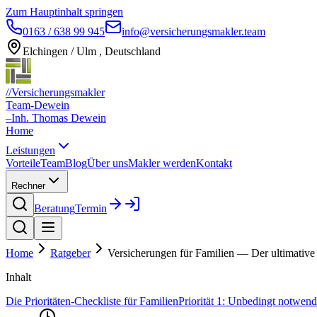
Zum Hauptinhalt springen
0163 / 638 99 945
info@versicherungsmakler.team
Elchingen / Ulm , Deutschland
//
Versicherungsmakler
Team-Dewein
–
Inh. Thomas Dewein
Home
Leistungen
Vorteile
Team
Blog
Über uns
Makler werden
Kontakt
Rechner
Beratung
Termin
Home
Ratgeber
Versicherungen für Familien — Der ultimative
Inhalt
Die Prioritäten-Checkliste für Familien
Priorität 1: Unbedingt notwend