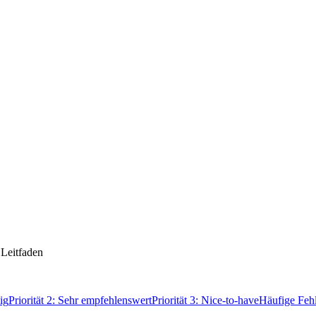
 Leitfaden
ig
Priorität 2: Sehr empfehlenswert
Priorität 3: Nice-to-have
Häufige Fehl