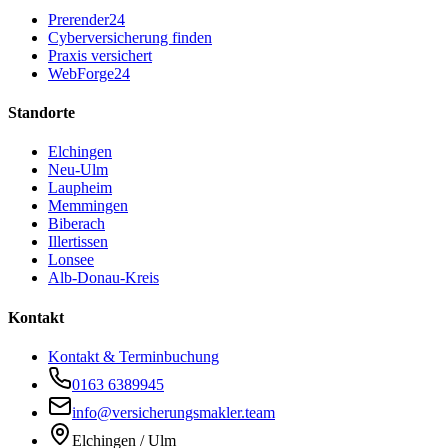
Prerender24
Cyberversicherung finden
Praxis versichert
WebForge24
Standorte
Elchingen
Neu-Ulm
Laupheim
Memmingen
Biberach
Illertissen
Lonsee
Alb-Donau-Kreis
Kontakt
Kontakt & Terminbuchung
0163 6389945
info@versicherungsmakler.team
Elchingen / Ulm