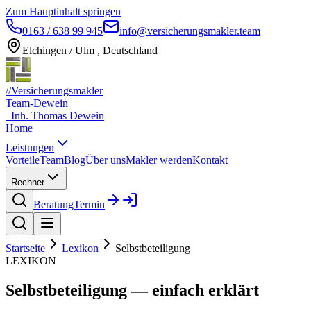
Zum Hauptinhalt springen
0163 / 638 99 945
info@versicherungsmakler.team
Elchingen / Ulm , Deutschland
//
Versicherungsmakler
Team-Dewein
–
Inh. Thomas Dewein
Home
Leistungen
Vorteile
Team
Blog
Über uns
Makler werden
Kontakt
Rechner
Beratung
Termin
Startseite
Lexikon
Selbstbeteiligung
LEXIKON
Selbstbeteiligung — einfach erklärt