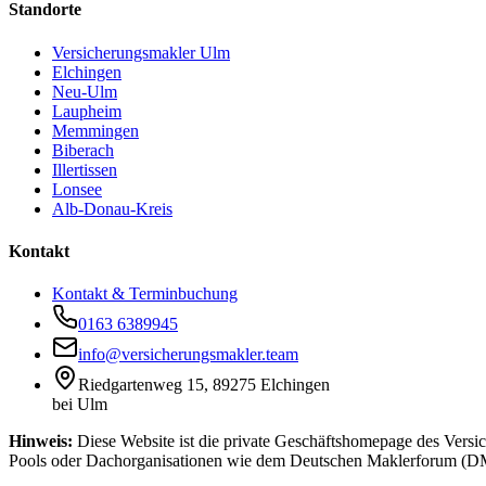
Standorte
Versicherungsmakler Ulm
Elchingen
Neu-Ulm
Laupheim
Memmingen
Biberach
Illertissen
Lonsee
Alb-Donau-Kreis
Kontakt
Kontakt & Terminbuchung
0163 6389945
info@versicherungsmakler.team
Riedgartenweg 15, 89275 Elchingen
bei Ulm
Hinweis:
Diese Website ist die private Geschäftshomepage des Vers
Pools oder Dachorganisationen wie dem Deutschen Maklerforum (DM