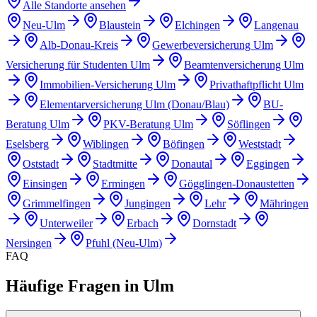
Alle Standorte ansehen
Neu-Ulm
Blaustein
Elchingen
Langenau
Alb-Donau-Kreis
Gewerbeversicherung Ulm
Versicherung für Studenten Ulm
Beamtenversicherung Ulm
Immobilien-Versicherung Ulm
Privathaftpflicht Ulm
Elementarversicherung Ulm (Donau/Blau)
BU-
Beratung Ulm
PKV-Beratung Ulm
Söflingen
Eselsberg
Wiblingen
Böfingen
Weststadt
Oststadt
Stadtmitte
Donautal
Eggingen
Einsingen
Ermingen
Gögglingen-Donaustetten
Grimmelfingen
Jungingen
Lehr
Mähringen
Unterweiler
Erbach
Dornstadt
Nersingen
Pfuhl (Neu-Ulm)
FAQ
Häufige Fragen in
Ulm