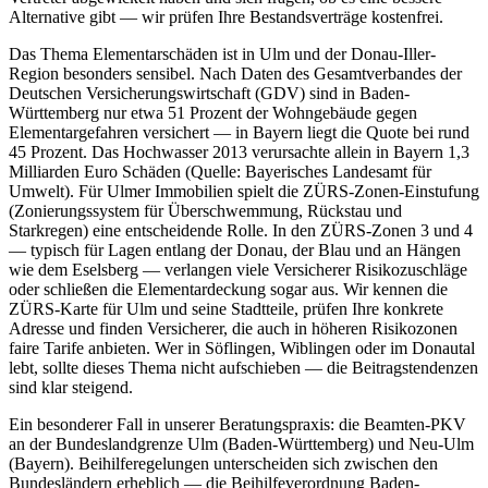
Alternative gibt — wir prüfen Ihre Bestandsverträge kostenfrei.
Das Thema Elementarschäden ist in Ulm und der Donau-Iller-
Region besonders sensibel. Nach Daten des Gesamtverbandes der
Deutschen Versicherungswirtschaft (GDV) sind in Baden-
Württemberg nur etwa 51 Prozent der Wohngebäude gegen
Elementargefahren versichert — in Bayern liegt die Quote bei rund
45 Prozent. Das Hochwasser 2013 verursachte allein in Bayern 1,3
Milliarden Euro Schäden (Quelle: Bayerisches Landesamt für
Umwelt). Für Ulmer Immobilien spielt die ZÜRS-Zonen-Einstufung
(Zonierungssystem für Überschwemmung, Rückstau und
Starkregen) eine entscheidende Rolle. In den ZÜRS-Zonen 3 und 4
— typisch für Lagen entlang der Donau, der Blau und an Hängen
wie dem Eselsberg — verlangen viele Versicherer Risikozuschläge
oder schließen die Elementardeckung sogar aus. Wir kennen die
ZÜRS-Karte für Ulm und seine Stadtteile, prüfen Ihre konkrete
Adresse und finden Versicherer, die auch in höheren Risikozonen
faire Tarife anbieten. Wer in Söflingen, Wiblingen oder im Donautal
lebt, sollte dieses Thema nicht aufschieben — die Beitragstendenzen
sind klar steigend.
Ein besonderer Fall in unserer Beratungspraxis: die Beamten-PKV
an der Bundeslandgrenze Ulm (Baden-Württemberg) und Neu-Ulm
(Bayern). Beihilferegelungen unterscheiden sich zwischen den
Bundesländern erheblich — die Beihilfeverordnung Baden-