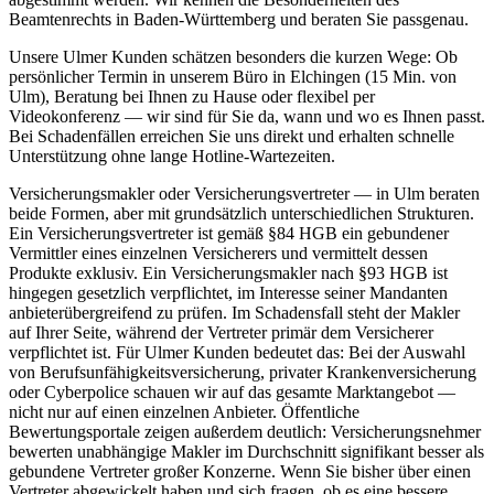
Beamtenrechts in Baden-Württemberg und beraten Sie passgenau.
Unsere Ulmer Kunden schätzen besonders die kurzen Wege: Ob
persönlicher Termin in unserem Büro in Elchingen (15 Min. von
Ulm), Beratung bei Ihnen zu Hause oder flexibel per
Videokonferenz — wir sind für Sie da, wann und wo es Ihnen passt.
Bei Schadenfällen erreichen Sie uns direkt und erhalten schnelle
Unterstützung ohne lange Hotline-Wartezeiten.
Versicherungsmakler oder Versicherungsvertreter — in Ulm beraten
beide Formen, aber mit grundsätzlich unterschiedlichen Strukturen.
Ein Versicherungsvertreter ist gemäß §84 HGB ein gebundener
Vermittler eines einzelnen Versicherers und vermittelt dessen
Produkte exklusiv. Ein Versicherungsmakler nach §93 HGB ist
hingegen gesetzlich verpflichtet, im Interesse seiner Mandanten
anbieterübergreifend zu prüfen. Im Schadensfall steht der Makler
auf Ihrer Seite, während der Vertreter primär dem Versicherer
verpflichtet ist. Für Ulmer Kunden bedeutet das: Bei der Auswahl
von Berufsunfähigkeitsversicherung, privater Krankenversicherung
oder Cyberpolice schauen wir auf das gesamte Marktangebot —
nicht nur auf einen einzelnen Anbieter. Öffentliche
Bewertungsportale zeigen außerdem deutlich: Versicherungsnehmer
bewerten unabhängige Makler im Durchschnitt signifikant besser als
gebundene Vertreter großer Konzerne. Wenn Sie bisher über einen
Vertreter abgewickelt haben und sich fragen, ob es eine bessere