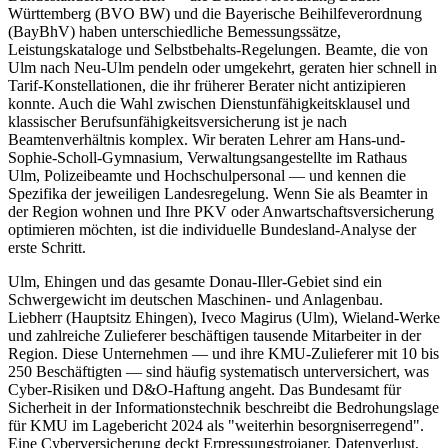
Württemberg (BVO BW) und die Bayerische Beihilfeverordnung
(BayBhV) haben unterschiedliche Bemessungssätze,
Leistungskataloge und Selbstbehalts-Regelungen. Beamte, die von
Ulm nach Neu-Ulm pendeln oder umgekehrt, geraten hier schnell in
Tarif-Konstellationen, die ihr früherer Berater nicht antizipieren
konnte. Auch die Wahl zwischen Dienstunfähigkeitsklausel und
klassischer Berufsunfähigkeitsversicherung ist je nach
Beamtenverhältnis komplex. Wir beraten Lehrer am Hans-und-
Sophie-Scholl-Gymnasium, Verwaltungsangestellte im Rathaus
Ulm, Polizeibeamte und Hochschulpersonal — und kennen die
Spezifika der jeweiligen Landesregelung. Wenn Sie als Beamter in
der Region wohnen und Ihre PKV oder Anwartschaftsversicherung
optimieren möchten, ist die individuelle Bundesland-Analyse der
erste Schritt.
Ulm, Ehingen und das gesamte Donau-Iller-Gebiet sind ein
Schwergewicht im deutschen Maschinen- und Anlagenbau.
Liebherr (Hauptsitz Ehingen), Iveco Magirus (Ulm), Wieland-Werke
und zahlreiche Zulieferer beschäftigen tausende Mitarbeiter in der
Region. Diese Unternehmen — und ihre KMU-Zulieferer mit 10 bis
250 Beschäftigten — sind häufig systematisch unterversichert, was
Cyber-Risiken und D&O-Haftung angeht. Das Bundesamt für
Sicherheit in der Informationstechnik beschreibt die Bedrohungslage
für KMU im Lagebericht 2024 als "weiterhin besorgniserregend".
Eine Cyberversicherung deckt Erpressungstrojaner, Datenverlust,