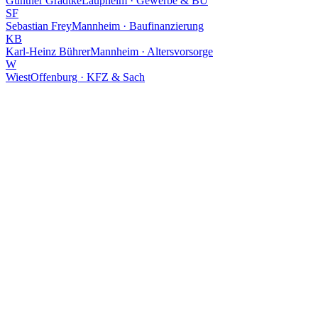
Günther Gradtke
Laupheim · Gewerbe & BU
SF
Sebastian Frey
Mannheim · Baufinanzierung
KB
Karl-Heinz Bührer
Mannheim · Altersvorsorge
W
Wiest
Offenburg · KFZ & Sach