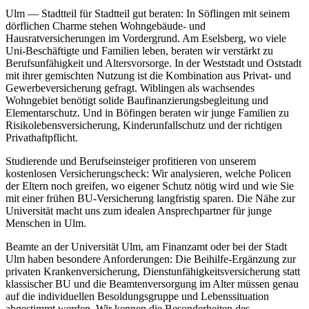
Ulm — Stadtteil für Stadtteil gut beraten: In Söflingen mit seinem
dörflichen Charme stehen Wohngebäude- und
Hausratversicherungen im Vordergrund. Am Eselsberg, wo viele
Uni-Beschäftigte und Familien leben, beraten wir verstärkt zu
Berufsunfähigkeit und Altersvorsorge. In der Weststadt und Oststadt
mit ihrer gemischten Nutzung ist die Kombination aus Privat- und
Gewerbeversicherung gefragt. Wiblingen als wachsendes
Wohngebiet benötigt solide Baufinanzierungsbegleitung und
Elementarschutz. Und in Böfingen beraten wir junge Familien zu
Risikolebensversicherung, Kinderunfallschutz und der richtigen
Privathaftpflicht.
Studierende und Berufseinsteiger profitieren von unserem
kostenlosen Versicherungscheck: Wir analysieren, welche Policen
der Eltern noch greifen, wo eigener Schutz nötig wird und wie Sie
mit einer frühen BU-Versicherung langfristig sparen. Die Nähe zur
Universität macht uns zum idealen Ansprechpartner für junge
Menschen in Ulm.
Beamte an der Universität Ulm, am Finanzamt oder bei der Stadt
Ulm haben besondere Anforderungen: Die Beihilfe-Ergänzung zur
privaten Krankenversicherung, Dienstunfähigkeitsversicherung statt
klassischer BU und die Beamtenversorgung im Alter müssen genau
auf die individuellen Besoldungsgruppe und Lebenssituation
abgestimmt werden. Wir kennen die Besonderheiten des