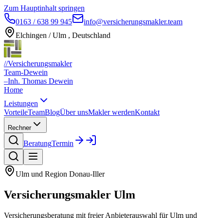
Zum Hauptinhalt springen
0163 / 638 99 945
info@versicherungsmakler.team
Elchingen / Ulm , Deutschland
//
Versicherungsmakler
Team-Dewein
–
Inh. Thomas Dewein
Home
Leistungen
Vorteile
Team
Blog
Über uns
Makler werden
Kontakt
Rechner
Beratung
Termin
Ulm und Region Donau-Iller
Versicherungsmakler
Ulm
Versicherungsberatung mit freier Anbieterauswahl für Ulm und