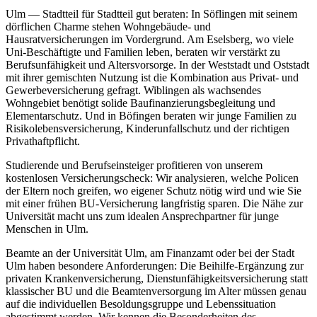
Ulm — Stadtteil für Stadtteil gut beraten: In Söflingen mit seinem
dörflichen Charme stehen Wohngebäude- und
Hausratversicherungen im Vordergrund. Am Eselsberg, wo viele
Uni-Beschäftigte und Familien leben, beraten wir verstärkt zu
Berufsunfähigkeit und Altersvorsorge. In der Weststadt und Oststadt
mit ihrer gemischten Nutzung ist die Kombination aus Privat- und
Gewerbeversicherung gefragt. Wiblingen als wachsendes
Wohngebiet benötigt solide Baufinanzierungsbegleitung und
Elementarschutz. Und in Böfingen beraten wir junge Familien zu
Risikolebensversicherung, Kinderunfallschutz und der richtigen
Privathaftpflicht.
Studierende und Berufseinsteiger profitieren von unserem
kostenlosen Versicherungscheck: Wir analysieren, welche Policen
der Eltern noch greifen, wo eigener Schutz nötig wird und wie Sie
mit einer frühen BU-Versicherung langfristig sparen. Die Nähe zur
Universität macht uns zum idealen Ansprechpartner für junge
Menschen in Ulm.
Beamte an der Universität Ulm, am Finanzamt oder bei der Stadt
Ulm haben besondere Anforderungen: Die Beihilfe-Ergänzung zur
privaten Krankenversicherung, Dienstunfähigkeitsversicherung statt
klassischer BU und die Beamtenversorgung im Alter müssen genau
auf die individuellen Besoldungsgruppe und Lebenssituation
abgestimmt werden. Wir kennen die Besonderheiten des