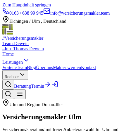
Zum Hauptinhalt springen
0163 / 638 99 945
info@versicherungsmakler.team
Elchingen / Ulm , Deutschland
//
Versicherungsmakler
Team-Dewein
–
Inh. Thomas Dewein
Home
Leistungen
Vorteile
Team
Blog
Über uns
Makler werden
Kontakt
Rechner
Beratung
Termin
Ulm und Region Donau-Iller
Versicherungsmakler
Ulm
Versicherungsberatung mit freier Anbieterauswahl für Ulm und