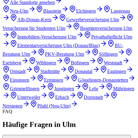
Alle Standorte ansehen
Neu-Ulm
Blaustein
Elchingen
Langenau
Alb-Donau-Kreis
Gewerbeversicherung Ulm
Versicherung für Studenten Ulm
Beamtenversicherung Ulm
Immobilien-Versicherung Ulm
Privathaftpflicht Ulm
Elementarversicherung Ulm (Donau/Blau)
BU-
Beratung Ulm
PKV-Beratung Ulm
Söflingen
Eselsberg
Wiblingen
Böfingen
Weststadt
Oststadt
Stadtmitte
Donautal
Eggingen
Einsingen
Ermingen
Gögglingen-Donaustetten
Grimmelfingen
Jungingen
Lehr
Mähringen
Unterweiler
Erbach
Dornstadt
Nersingen
Pfuhl (Neu-Ulm)
FAQ
Häufige Fragen in
Ulm