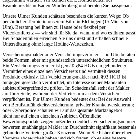
Beamtenrechts in Baden-Württemberg und beraten Sie passgenau.
Unsere Ulmer Kunden schätzen besonders die kurzen Wege: Ob
persönlicher Termin in unserem Büro in Elchingen (15 Min. von
Ulm), Beratung bei Ihnen zu Hause oder flexibel per
Videokonferenz — wir sind für Sie da, wann und wo es Ihnen passt.
Bei Schadenfällen erreichen Sie uns direkt und erhalten schnelle
Unterstützung ohne lange Hotline-Wartezeiten.
Versicherungsmakler oder Versicherungsvertreter — in Ulm beraten
beide Formen, aber mit grundsätzlich unterschiedlichen Strukturen.
Ein Versicherungsvertreter ist gemäß §84 HGB ein gebundener
Vermittler eines einzelnen Versicherers und vermittelt dessen
Produkte exklusiv. Ein Versicherungsmakler nach §93 HGB ist
hingegen gesetzlich verpflichtet, im Interesse seiner Mandanten
anbieterübergreifend zu prüfen. Im Schadensfall steht der Makler
auf Ihrer Seite, während der Vertreter primär dem Versicherer
verpflichtet ist. Für Ulmer Kunden bedeutet das: Bei der Auswahl
von Berufsunfähigkeitsversicherung, privater Krankenversicherung
oder Cyberpolice schauen wir auf das gesamte Marktangebot —
nicht nur auf einen einzelnen Anbieter. Öffentliche
Bewertungsportale zeigen außerdem deutlich: Versicherungsnehmer
bewerten unabhängige Makler im Durchschnitt signifikant besser als
gebundene Vertreter großer Konzerne. Wenn Sie bisher über einen
Vertreter abgewickelt haben und sich fragen, ob es eine bessere