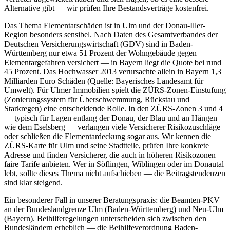
Alternative gibt — wir prüfen Ihre Bestandsverträge kostenfrei.
Das Thema Elementarschäden ist in Ulm und der Donau-Iller-
Region besonders sensibel. Nach Daten des Gesamtverbandes der
Deutschen Versicherungswirtschaft (GDV) sind in Baden-
Württemberg nur etwa 51 Prozent der Wohngebäude gegen
Elementargefahren versichert — in Bayern liegt die Quote bei rund
45 Prozent. Das Hochwasser 2013 verursachte allein in Bayern 1,3
Milliarden Euro Schäden (Quelle: Bayerisches Landesamt für
Umwelt). Für Ulmer Immobilien spielt die ZÜRS-Zonen-Einstufung
(Zonierungssystem für Überschwemmung, Rückstau und
Starkregen) eine entscheidende Rolle. In den ZÜRS-Zonen 3 und 4
— typisch für Lagen entlang der Donau, der Blau und an Hängen
wie dem Eselsberg — verlangen viele Versicherer Risikozuschläge
oder schließen die Elementardeckung sogar aus. Wir kennen die
ZÜRS-Karte für Ulm und seine Stadtteile, prüfen Ihre konkrete
Adresse und finden Versicherer, die auch in höheren Risikozonen
faire Tarife anbieten. Wer in Söflingen, Wiblingen oder im Donautal
lebt, sollte dieses Thema nicht aufschieben — die Beitragstendenzen
sind klar steigend.
Ein besonderer Fall in unserer Beratungspraxis: die Beamten-PKV
an der Bundeslandgrenze Ulm (Baden-Württemberg) und Neu-Ulm
(Bayern). Beihilferegelungen unterscheiden sich zwischen den
Bundesländern erheblich — die Beihilfeverordnung Baden-