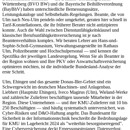
Württemberg (BVO BW) und die Bayerische Beihilfeverordnung
(BayBhV) haben unterschiedliche Bemessungssätze,
Leistungskataloge und Selbstbehalts-Regelungen. Beamte, die von
Ulm nach Neu-Ulm pendeln oder umgekehrt, geraten hier schnell in
Tarif-Konstellationen, die ihr früherer Berater nicht antizipieren
konnte. Auch die Wahl zwischen Dienstunfähigkeitsklausel und
klassischer Berufsunfähigkeitsversicherung ist je nach
Beamtenverhältnis komplex. Wir beraten Lehrer am Hans-und-
Sophie-Scholl-Gymnasium, Verwaltungsangestellte im Rathaus
Ulm, Polizeibeamte und Hochschulpersonal — und kennen die
Spezifika der jeweiligen Landesregelung. Wenn Sie als Beamter in
der Region wohnen und Ihre PKV oder Anwartschaftsversicherung
optimieren möchten, ist die individuelle Bundesland-Analyse der
erste Schritt.
Ulm, Ehingen und das gesamte Donau-Iller-Gebiet sind ein
Schwergewicht im deutschen Maschinen- und Anlagenbau.
Liebherr (Hauptsitz Ehingen), Iveco Magirus (Ulm), Wieland-Werke
und zahlreiche Zulieferer beschäftigen tausende Mitarbeiter in der
Region. Diese Unternehmen — und ihre KMU-Zulieferer mit 10 bis
250 Beschäftigten — sind häufig systematisch unterversichert, was
Cyber-Risiken und D&O-Haftung angeht. Das Bundesamt für
Sicherheit in der Informationstechnik beschreibt die Bedrohungslage
für KMU im Lagebericht 2024 als "weiterhin besorgniserregend".
Eine Cyberversicherung deckt Erpressungstrojaner, Datenverlust,