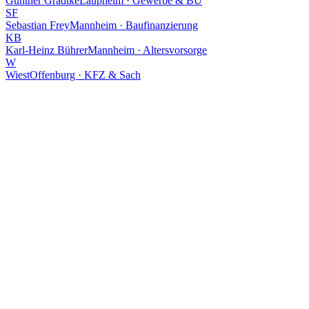
Günther Gradtke
Laupheim · Gewerbe & BU
SF
Sebastian Frey
Mannheim · Baufinanzierung
KB
Karl-Heinz Bührer
Mannheim · Altersvorsorge
W
Wiest
Offenburg · KFZ & Sach